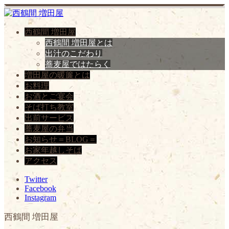
西鶴間 増田屋
西鶴間 増田屋とは
出汁のこだわり
蕎麦屋ではたらく
増田屋の暖簾とは
お料理
お酒とご宴会
そば打ち教室
出前サービス
蕎麦屋の弁当
お知らせ＝BLOG＝
お家年越しそば
アクセス
Twitter
Facebook
Instagram
西鶴間 増田屋