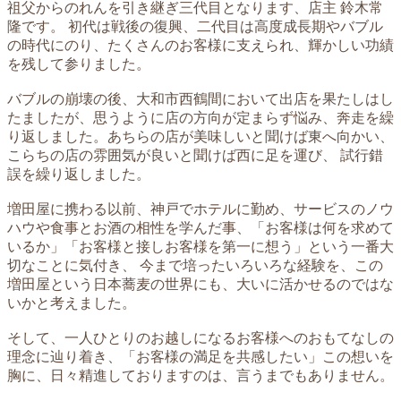
祖父からのれんを引き継ぎ三代目となります、店主 鈴木常
隆です。 初代は戦後の復興、二代目は高度成長期やバブル
の時代にのり、たくさんのお客様に支えられ、輝かしい功績
を残して参りました。
バブルの崩壊の後、大和市西鶴間において出店を果たしはし
たましたが、思うように店の方向が定まらず悩み、奔走を繰
り返しました。あちらの店が美味しいと聞けば東へ向かい、
こらちの店の雰囲気が良いと聞けば西に足を運び、 試行錯
誤を繰り返しました。
増田屋に携わる以前、神戸でホテルに勤め、サービスのノウ
ハウや食事とお酒の相性を学んだ事、「お客様は何を求めて
いるか」「お客様と接しお客様を第一に想う」という一番大
切なことに気付き、 今まで培ったいろいろな経験を、この
増田屋という日本蕎麦の世界にも、大いに活かせるのではな
いかと考えました。
そして、一人ひとりのお越しになるお客様へのおもてなしの
理念に辿り着き、「お客様の満足を共感したい」この想いを
胸に、日々精進しておりますのは、言うまでもありません。