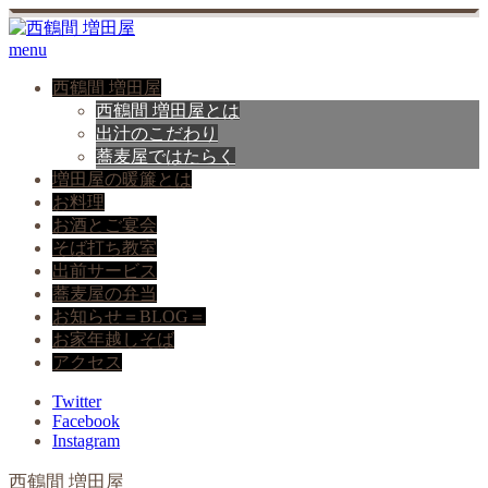
menu
西鶴間 増田屋
西鶴間 増田屋とは
出汁のこだわり
蕎麦屋ではたらく
増田屋の暖簾とは
お料理
お酒とご宴会
そば打ち教室
出前サービス
蕎麦屋の弁当
お知らせ＝BLOG＝
お家年越しそば
アクセス
Twitter
Facebook
Instagram
西鶴間 増田屋