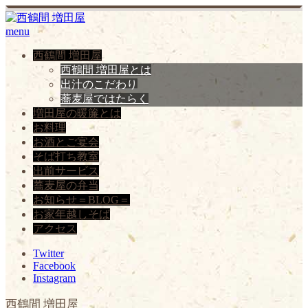
menu
西鶴間 増田屋
西鶴間 増田屋とは
出汁のこだわり
蕎麦屋ではたらく
増田屋の暖簾とは
お料理
お酒とご宴会
そば打ち教室
出前サービス
蕎麦屋の弁当
お知らせ＝BLOG＝
お家年越しそば
アクセス
Twitter
Facebook
Instagram
西鶴間 増田屋