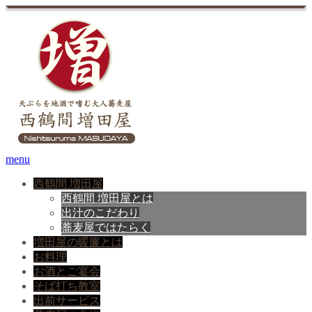
menu
西鶴間 増田屋
西鶴間 増田屋とは
出汁のこだわり
蕎麦屋ではたらく
増田屋の暖簾とは
お料理
お酒とご宴会
そば打ち教室
出前サービス