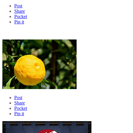
Post
Share
Pocket
Pin it
Post
Share
Pocket
Pin it