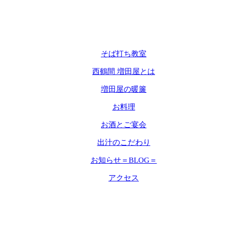
そば打ち教室
西鶴間 増田屋とは
増田屋の暖簾
お料理
お酒とご宴会
出汁のこだわり
お知らせ＝BLOG＝
アクセス