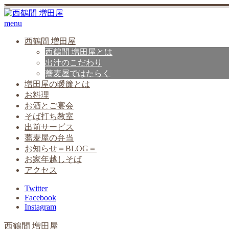
menu
西鶴間 増田屋
西鶴間 増田屋とは
出汁のこだわり
蕎麦屋ではたらく
増田屋の暖簾とは
お料理
お酒とご宴会
そば打ち教室
出前サービス
蕎麦屋の弁当
お知らせ＝BLOG＝
お家年越しそば
アクセス
Twitter
Facebook
Instagram
西鶴間 増田屋