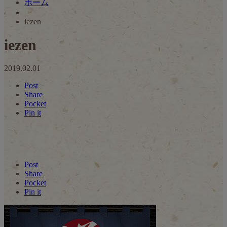
ホーム
iezen
iezen
2019.02.01
Post
Share
Pocket
Pin it
Post
Share
Pocket
Pin it