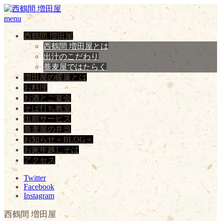
menu
西鶴間 増田屋
西鶴間 増田屋とは
出汁のこだわり
蕎麦屋ではたらく
増田屋の暖簾とは
お料理
お酒とご宴会
そば打ち教室
出前サービス
蕎麦屋の弁当
お知らせ＝BLOG＝
お家年越しそば
アクセス
Twitter
Facebook
Instagram
西鶴間 増田屋