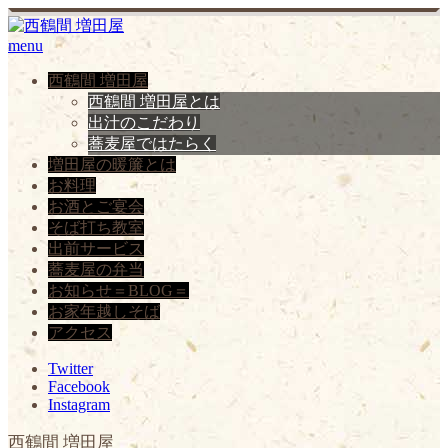
menu
西鶴間 増田屋
西鶴間 増田屋とは
出汁のこだわり
蕎麦屋ではたらく
増田屋の暖簾とは
お料理
お酒とご宴会
そば打ち教室
出前サービス
蕎麦屋の弁当
お知らせ＝BLOG＝
お家年越しそば
アクセス
Twitter
Facebook
Instagram
西鶴間 増田屋