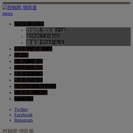
menu
西鶴間 増田屋
西鶴間 増田屋とは
出汁のこだわり
蕎麦屋ではたらく
増田屋の暖簾とは
お料理
お酒とご宴会
そば打ち教室
出前サービス
蕎麦屋の弁当
お知らせ＝BLOG＝
お家年越しそば
アクセス
Twitter
Facebook
Instagram
西鶴間 増田屋