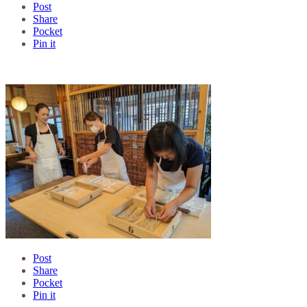
Post
Share
Pocket
Pin it
Post
Share
Pocket
Pin it