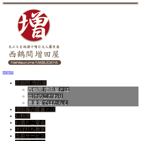
menu
西鶴間 増田屋
西鶴間 増田屋とは
出汁のこだわり
蕎麦屋ではたらく
増田屋の暖簾とは
お料理
お酒とご宴会
そば打ち教室
出前サービス