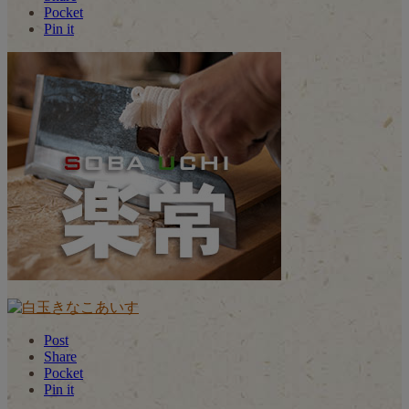
Pocket
Pin it
Post
Share
Pocket
Pin it