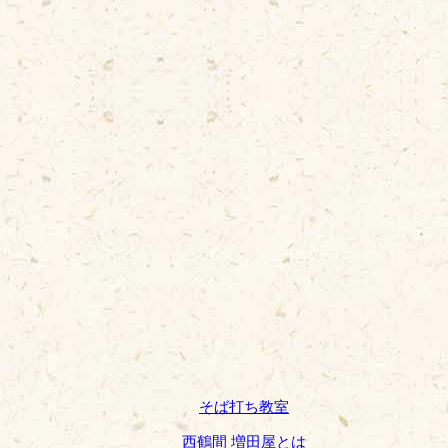
そば打ち教室
西鶴間 増田屋とは