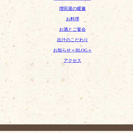
増田屋の暖簾
お料理
お酒とご宴会
出汁のこだわり
お知らせ＝BLOG＝
アクセス