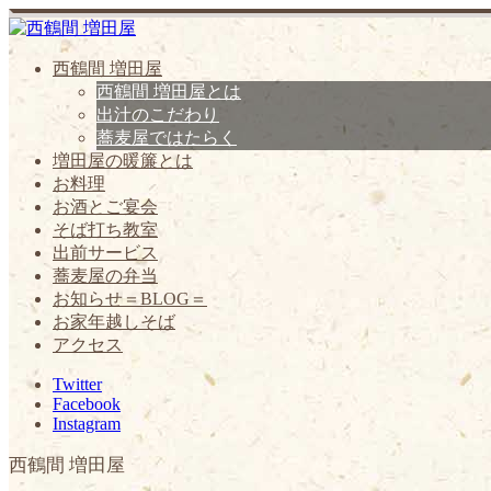
西鶴間 増田屋
西鶴間 増田屋とは
出汁のこだわり
蕎麦屋ではたらく
増田屋の暖簾とは
お料理
お酒とご宴会
そば打ち教室
出前サービス
蕎麦屋の弁当
お知らせ＝BLOG＝
お家年越しそば
アクセス
Twitter
Facebook
Instagram
西鶴間 増田屋