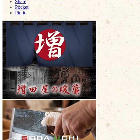
Share
Pocket
Pin it