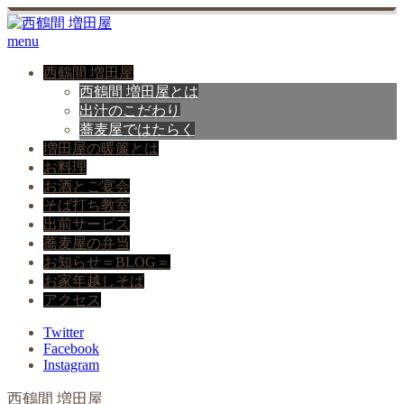
menu
西鶴間 増田屋
西鶴間 増田屋とは
出汁のこだわり
蕎麦屋ではたらく
増田屋の暖簾とは
お料理
お酒とご宴会
そば打ち教室
出前サービス
蕎麦屋の弁当
お知らせ＝BLOG＝
お家年越しそば
アクセス
Twitter
Facebook
Instagram
西鶴間 増田屋