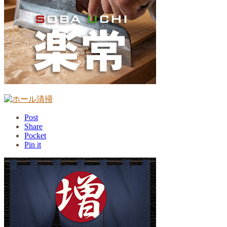
Post
Share
Pocket
Pin it