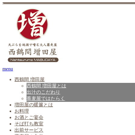
menu
西鶴間 増田屋
西鶴間 増田屋とは
出汁のこだわり
蕎麦屋ではたらく
増田屋の暖簾とは
お料理
お酒とご宴会
そば打ち教室
出前サービス