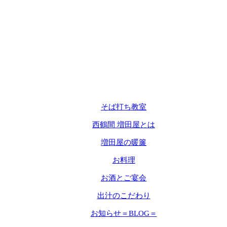
そば打ち教室
西鶴間 増田屋とは
増田屋の暖簾
お料理
お酒とご宴会
出汁のこだわり
お知らせ＝BLOG＝