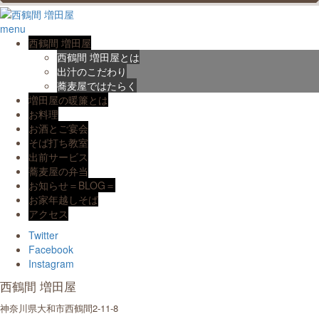
menu
西鶴間 増田屋
西鶴間 増田屋とは
出汁のこだわり
蕎麦屋ではたらく
増田屋の暖簾とは
お料理
お酒とご宴会
そば打ち教室
出前サービス
蕎麦屋の弁当
お知らせ＝BLOG＝
お家年越しそば
アクセス
Twitter
Facebook
Instagram
西鶴間 増田屋
神奈川県大和市西鶴間2-11-8