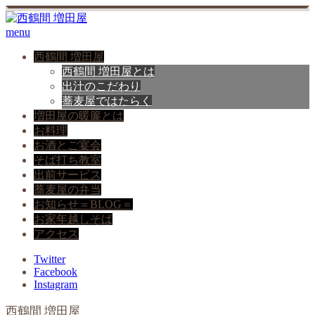
menu
西鶴間 増田屋
西鶴間 増田屋とは
出汁のこだわり
蕎麦屋ではたらく
増田屋の暖簾とは
お料理
お酒とご宴会
そば打ち教室
出前サービス
蕎麦屋の弁当
お知らせ＝BLOG＝
お家年越しそば
アクセス
Twitter
Facebook
Instagram
西鶴間 増田屋