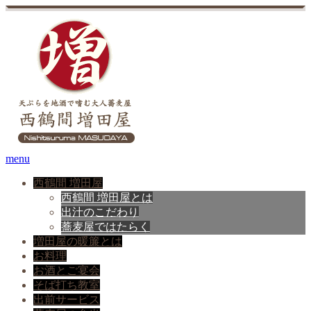
menu
西鶴間 増田屋
西鶴間 増田屋とは
出汁のこだわり
蕎麦屋ではたらく
増田屋の暖簾とは
お料理
お酒とご宴会
そば打ち教室
出前サービス