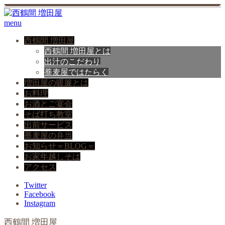
menu
西鶴間 増田屋
西鶴間 増田屋とは
出汁のこだわり
蕎麦屋ではたらく
増田屋の暖簾とは
お料理
お酒とご宴会
そば打ち教室
出前サービス
蕎麦屋の弁当
お知らせ＝BLOG＝
お家年越しそば
アクセス
Twitter
Facebook
Instagram
西鶴間 増田屋