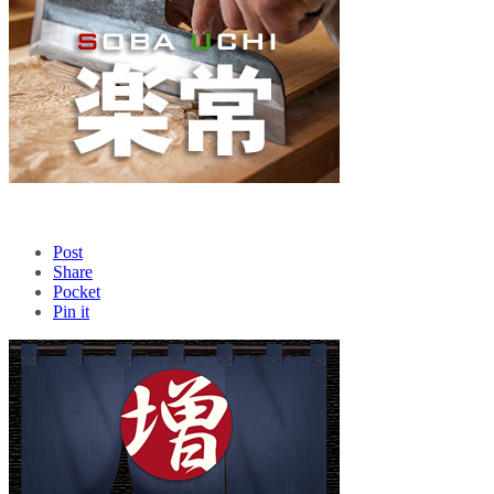
Post
Share
Pocket
Pin it