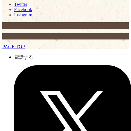
Twitter
Facebook
Instagram
046-272-2007
西鶴間 増田屋
神奈川県大和市西鶴間2-11-8
TEL.
© 西鶴間 増田屋 All Rights Reserved.
PAGE TOP
電話する