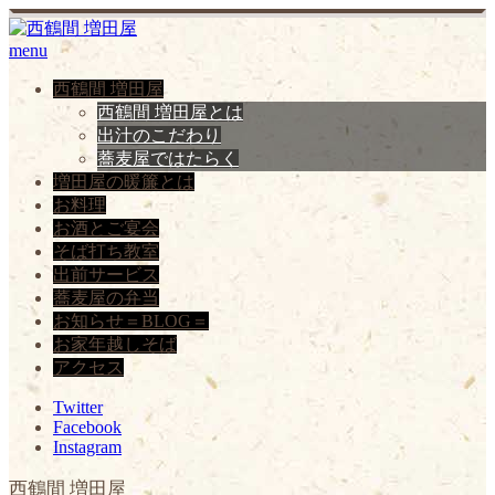
menu
西鶴間 増田屋
西鶴間 増田屋とは
出汁のこだわり
蕎麦屋ではたらく
増田屋の暖簾とは
お料理
お酒とご宴会
そば打ち教室
出前サービス
蕎麦屋の弁当
お知らせ＝BLOG＝
お家年越しそば
アクセス
Twitter
Facebook
Instagram
西鶴間 増田屋