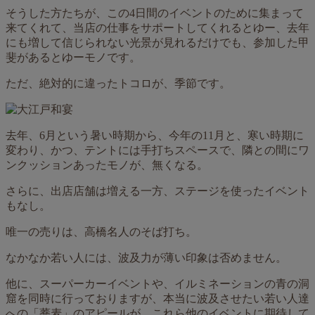
そうした方たちが、この4日間のイベントのために集まって
来てくれて、当店の仕事をサポートしてくれるとゆー、去年
にも増して信じられない光景が見れるだけでも、参加した甲
斐があるとゆーモノです。
ただ、絶対的に違ったトコロが、季節です。
去年、6月という暑い時期から、今年の11月と、寒い時期に
変わり、かつ、テントには手打ちスペースで、隣との間にワ
ンクッションあったモノが、無くなる。
さらに、出店店舗は増える一方、ステージを使ったイベント
もなし。
唯一の売りは、高橋名人のそば打ち。
なかなか若い人には、波及力が薄い印象は否めません。
他に、スーパーカーイベントや、イルミネーションの青の洞
窟を同時に行っておりますが、本当に波及させたい若い人達
への「蕎麦」のアピールが、これら他のイベントに期待して