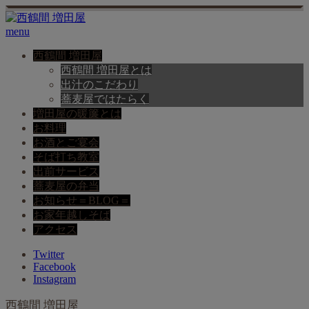
menu
西鶴間 増田屋
西鶴間 増田屋とは
出汁のこだわり
蕎麦屋ではたらく
増田屋の暖簾とは
お料理
お酒とご宴会
そば打ち教室
出前サービス
蕎麦屋の弁当
お知らせ＝BLOG＝
お家年越しそば
アクセス
Twitter
Facebook
Instagram
西鶴間 増田屋