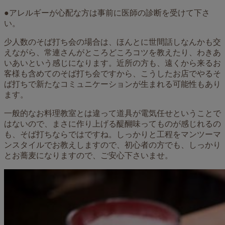
●アレルギーが心配な方は事前に医師の診断を受けて下さ
い。
少人数のそば打ち会の場合は、ほんとに世間話しなんかも交
えながら、常連さんがところどころコツを教えたり、わきあ
いあいという感じになります。近所の方も、遠くから来るお
客様も含めてのそば打ち会ですから、こうしたお店でやるそ
ば打ちで新たなコミュニケーションが生まれる可能性もあり
ます。
一般的なお料理教室とは違って道具が電気任せということで
はないので、まさに作り上げる醍醐味ってものが感じれるの
も、そば打ちならではですね。しっかりと工程をマンツーマ
ンスタイルでお教えしますので、初心者の方でも、しっかり
とお蕎麦になりますので、ご安心下さいませ。