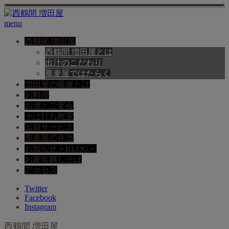
menu
西鶴間 増田屋
西鶴間 増田屋とは
出汁のこだわり
蕎麦屋ではたらく
増田屋の暖簾とは
お料理
お酒とご宴会
そば打ち教室
出前サービス
蕎麦屋の弁当
お知らせ＝BLOG＝
お家年越しそば
アクセス
Twitter
Facebook
Instagram
西鶴間 増田屋